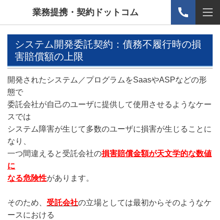
業務提携・契約ドットコム
システム開発委託契約：債務不履行時の損
害賠償額の上限
開発されたシステム／プログラムをSaasやASPなどの形
態で
委託会社が自己のユーザに提供して使用させるようなケー
スでは
システム障害が生じて多数のユーザに損害が生じることに
なり、
一つ間違えると受託会社の
損害賠償金額が天文学的な数値
に
なる危険性
があります。
そのため、
受託会社
の立場としては最初からそのようなケ
ースにおける