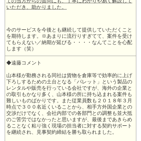
ての当方からの質問にも、丁寧にわかりや易く解説して
いただき、助かりました。
今のサービスを今後とも継続して提供していただくこと
を期待します。※あまりに流行りすぎてて、案件を受け
てもらえない／納期が延びる・・・・なんてことを心配
します（笑）
◆遠藤コメント
山本様が勤務される同社は貨物を倉庫等で効率的に上げ
下ろしするための土台となる「パレット」という製品の
レンタルや販売を行っている会社ですが、海外の企業と
の取引もかなり多く、山本様の所に持ち込まれる案件も
難しいものばかりです。また従業員数も２０１８年３月
時点で３００名近くいることから、相手方外国企業との
交渉だけでなく、会社内部での各部門との調整も並大抵
のご苦労ではなかったと思いますが、最後まであきらめ
ることなく粘り強く現場の担当者に対する契約サポート
を継続され、見事契約締結を勝ち取られました。