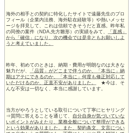
海外の相手との契約に特化したサイトで遠藤先生のプロ
フィール（企業内法務、海外駐在経験等）や熱いメッセ
ージを拝見して、これは信頼できそうだと直感。昨年私
の同僚の案件（NDA,先方雛形）の実績をみて、
「直感」
から「確信」になり、次の機会では是非ともお願いしよ
うと考えていました。
昨年、初めてのときは、納期・費用が明朗なのは大きな
魅力だが、
「品質」がどこまで伴うのか、「本当に」納
期はアテにできるのか、「本当に」何度も修正対応して
いただけるのか、正直不安がありました。
★今は、そ
んな不安は一切なく、本当に感謝しています。
当方がやろうとしている取引について丁寧にヒヤリング
⇒質問に答えることを通じて、
自分自身が気づいていな
いポイントがみえたり、業務全般について整理ができる
という効果がありました。また、契約条文、文言につい