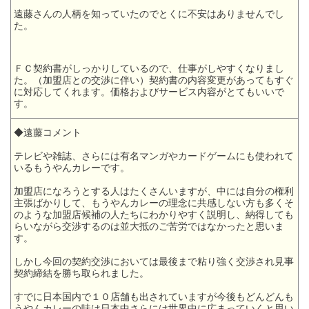
遠藤さんの人柄を知っていたのでとくに不安はありませんでし
た。
ＦＣ契約書がしっかりしているので、仕事がしやすくなりまし
た。（加盟店との交渉に伴い）契約書の内容変更があってもすぐ
に対応してくれます。価格およびサービス内容がとてもいいで
す。
◆遠藤コメント
テレビや雑誌、さらには有名マンガやカードゲームにも使われて
いるもうやんカレーです。
加盟店になろうとする人はたくさんいますが、中には自分の権利
主張ばかりして、もうやんカレーの理念に共感しない方も多くそ
のような加盟店候補の人たちにわかりやすく説明し、納得しても
らいながら交渉するのは並大抵のご苦労ではなかったと思いま
す。
しかし今回の契約交渉においては最後まで粘り強く交渉され見事
契約締結を勝ち取られました。
すでに日本国内で１０店舗も出されていますが今後もどんどんも
うやんカレーの味は日本中さらには世界中に広まっていくと思い