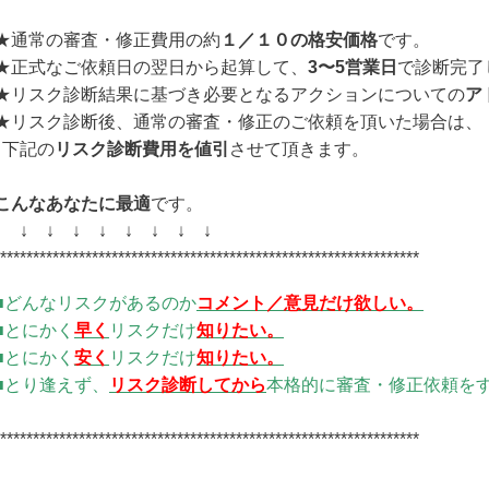
★通常の審査・修正費用の約
１／１０の格安価格
です。
★正式なご依頼日の翌日から起算して、
3
〜5
営業日
で診断完了
★リスク診断結果に基づき必要となるアクションについての
ア
★リスク診断後、通常の審査・修正のご依頼を頂いた場合は、
下記の
リスク診断費用を値引
させて頂きます。
こんなあなたに最適
です。
↓ ↓ ↓ ↓ ↓ ↓ ↓ ↓ ↓
****************************************************************
■どんなリスクがあるのか
コメント／意見だけ
欲しい。
■
とにかく
早く
リスクだけ
知りたい。
■
とにかく
安く
リスクだけ
知りたい。
■
とり逢えず、
リスク診断してから
本格的に審査・修正依頼を
****************************************************************