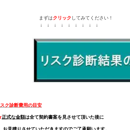
まずは
クリック
してみてください！
↓ ↓ ↓ ↓ ↓ ↓ ↓ ↓ ↓
スク診断費用の目安
★
正式
な金額
は全て契約書案を見させて頂いた後に
お見積り
させていただきますのでご了承願います。