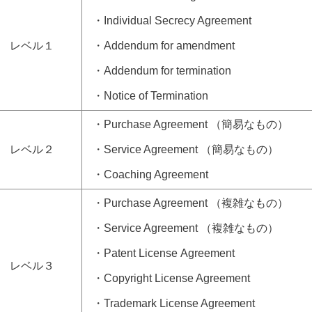
・Individual Secrecy Agreement
レベル１
・Addendum for amendment
・Addendum for termination
・Notice of Termination
・Purchase Agreement
（簡易なもの）
レベル２
・Service Agreement （簡易なもの）
・Coaching Agreement
・Purchase Agreement
（複雑なもの）
・Service Agreement （複雑なもの）
・Patent License Agreement
レベル３
・Copyright License Agreement
・Trademark License Agreement