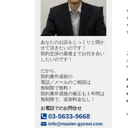
あなたのお話をじっくりと聞か
せて頂きたいのです！
契約交渉の最後まで
お付き合い
したいのです！
*
だから、
契約書作成前の
電話／メールのご相談は
無制限で無料！
契約書作成後の修正も
１年間は
無制限で、追加料金なし！
お電話でのお問合せ
*
03-5633-9668
info@master-gyosei.com