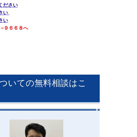
ください
さい
さい
−９６６８へ
ついての無料相談はこ