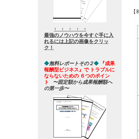
【
↑ ↑ ↑ ↑ ↑
最強のノウハウを今すぐ手に入
れるには上記の画像をクリッ
ク！
◆
無料レポートその２
◆
『成果
報酬型ビジネス』で トラブルに
ならないための ６つのポイン
ト
〜固定額から成果報酬額へ
の第一歩〜