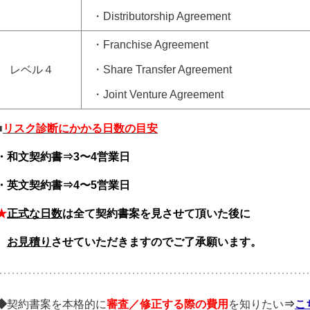
・Distributorship Agreement
・Franchise Agreement
レベル４
・Share Transfer Agreement
・Joint Venture Agreement
■
リスク診断
にかかる日数の目安
・和文契約書⇒3〜4
営業日
・英文契約書⇒4〜5営業日
★
正式
な日数
は全て契約書案を見させて頂いた後に
お見積り
させていただきますのでご了承願います。
◆
契約書案を本格的に
審査／修正する際の費用
を知りたい
⇒
こ