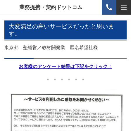
業務提携・契約ドットコム
大変満足の高いサービスだったと思いま
す。
東京都 塾経営／教材開発業 匿名希望社様
お客様のアンケート結果は下記をクリック！
↓ ↓ ↓ ↓ ↓ ↓