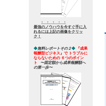
↑ ↑ ↑ ↑ ↑
最強のノウハウを今すぐ手に入
れるには上記の画像をクリッ
ク！
◆
無料レポートその２
◆
『成果
報酬型ビジネス』で トラブルに
ならないための ６つのポイン
ト
〜固定額から成果報酬額へ
の第一歩〜