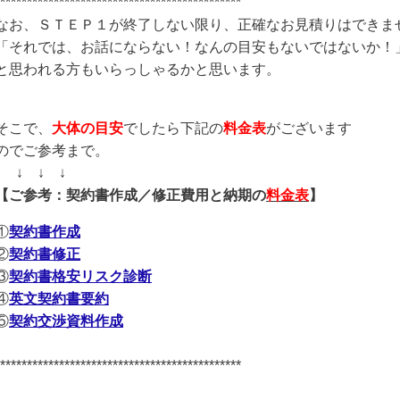
*********************************************
なお、ＳＴＥＰ１が終了しない限り、正確なお見積りはできま
「それでは、お話にならない！なんの目安もないではないか！
と思われる方もいらっしゃるかと思います。
そこで、
大体の目安
でしたら下記の
料金表
がございます
のでご参考まで。
↓ ↓ ↓ ↓
【ご参考：契約書作成／修正費用と納期の
料金表
】
①
契約書作成
②
契約書修正
③
契約書格安リスク診断
④
英文契約書要約
⑤
契約交渉資料作成
*********************************************