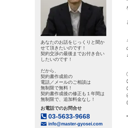
*
あなたのお話をじっくりと聞か
せて頂きたいのです！
契約交渉の最後まで
お付き合い
したいのです！
だから、
契約書作成前の
電話／メールのご相談は
無制限で無料！
契約書作成後の修正も
１年間は
無制限で、追加料金なし！
お電話でのお問合せ
03-5633-9668
*
info@master-gyosei.com