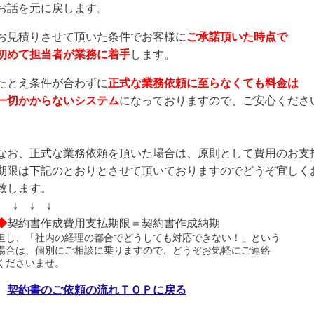
お話を元に戻します。
お見積りさせて頂いた条件でお客様
に
ご承諾頂いた時点で
初めて
担当者が業務に着手
します。
たとえ条件が合わずに
正式な業務依頼に至らなくても料金は
一切かからないシステム
になっておりますので、ご安心くださ
なお、正式な業務依頼を頂いた場合は、原則として費用のお支
期限は下記のとおりとさせて頂いておりますのでどうぞ宜しく
致します。
↓ ↓ ↓ ↓
◆
契約書作成費用支払期限＝契約書作成納期
但し、「社内の経理の都合でどうしても対応できない！」という
場合は、個別にご相談に乗りますので、どうぞお気軽にご連絡
くださいませ。
契約書のご依頼の流れＴＯＰに戻る