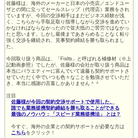
佐藤様は、海外のメーカーと日本の小売店／エンドユー
ザとの間に立ってセールスレップ（代理店）業務をされ
ていますが、今回の交渉相手はまだビジネス経験が浅
く、こちらから手取足取り指導しながら交渉を進めてい
かなければならなかったので並大抵のご苦労ではなかっ
たと思います。しかし最後まであきらめることなく粘り
強く交渉を継続され、見事契約締結を勝ち取られまし
た。
今回取り扱う商品は、「Fixlts」と呼ばれる補修材（※上
記動画参照）でしたが、佐藤様の会社が取り扱う商品は
本当にバラエティーに富んでいて遠藤も契約サポートさ
せていただく中でいつも色々なことを勉強させていただ
き、本当に感謝の言葉しかありません＾＾
注目
佐藤
様が今回の契約交渉サポートで使用した、
誰でも業務提携契約締結を
勝ち取ることができる
最強のノウハウ：「スピード業務提携法」 とは？
今すぐ、海外の企業との契約サポートが必要な方は
こちら
をクリック！