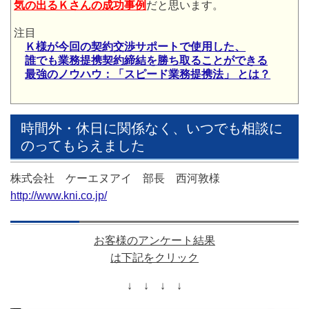
気の出るＫさんの成功事例
だと思います。
注目
Ｋ
様が今回の契約交渉サポートで使用した、
誰でも業務提携契約締結を
勝ち取ることができる
最強のノウハウ：「スピード業務提携法」 とは？
時間外・休日に関係なく、いつでも相談に
のってもらえました
株式会社 ケーエヌアイ 部長 西河敦様
http://www.kni.co.jp/
お客様のアンケート結果
は下記をクリック
↓ ↓ ↓ ↓