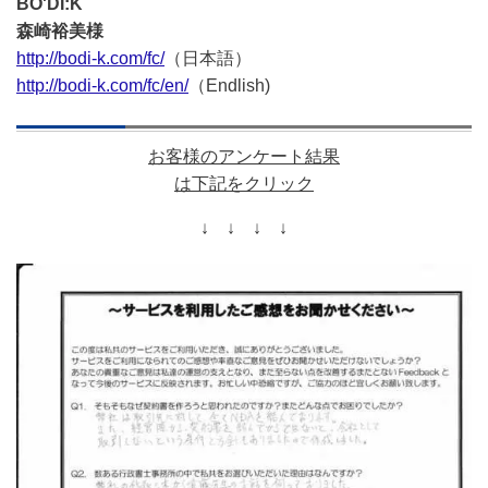
BO'DI:K
森崎裕美様
http://bodi-k.com/fc/
（日本語）
http://bodi-k.com/fc/en/
（Endlish)
お客様のアンケート
結果
は下記をクリック
↓ ↓ ↓ ↓