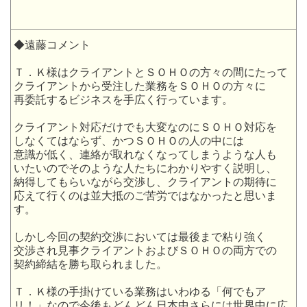
◆遠藤コメント
Ｔ．Ｋ様はクライアントとＳＯＨＯの方々の間にたって
クライアントから受注した業務をＳＯＨＯの方々に
再委託するビジネスを手広く行っています。
クライアント対応だけでも大変なのにＳＯＨＯ対応を
しなくてはならず、かつＳＯＨＯの人の中には
意識が低く、連絡が取れなくなってしまうような人も
いたいのでそのような人たちにわかりやすく説明し、
納得してもらいながら交渉し、クライアントの期待に
応えて行くのは並大抵のご苦労ではなかったと思いま
す。
しかし今回の契約交渉においては最後まで粘り強く
交渉され見事クライアントおよびＳＯＨＯの両方での
契約締結を勝ち取られました。
Ｔ．Ｋ様の手掛けている業務はいわゆる「何でもア
リ！」なので今後もどんどん日本中さらには世界中に広